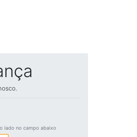
ança
nosco.
ao lado no campo abaixo