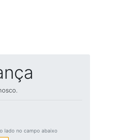
ança
nosco.
ao lado no campo abaixo