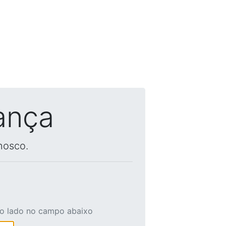
ança
nosco.
ao lado no campo abaixo