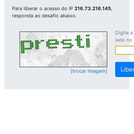
Para liberar o acesso
do IP
216.73.216.145
,
responda ao desafio abaixo.
Digite 
lado no
[trocar imagem]